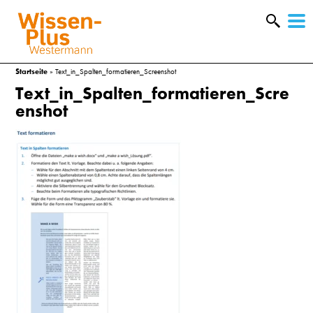
W
&
Startseite
»
Text_in_Spalten_formatieren_Screenshot
Text_in_Spalten_formatieren_Scre
enshot
A
&