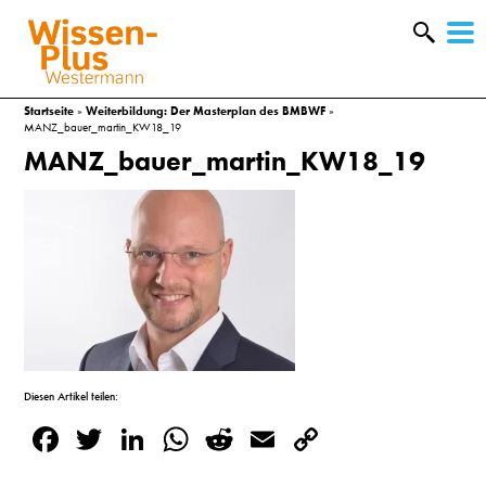
W
&
Startseite
»
Weiterbildung: Der Masterplan des BMBWF
»
MANZ_bauer_martin_KW18_19
MANZ_bauer_martin_KW18_19
Diesen Artikel teilen:
A
Facebook
Twitter
LinkedIn
WhatsApp
Reddit
Email
Copy
&
Link