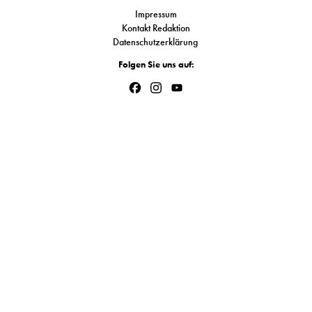
S
Impressum
Kontakt Redaktion
Datenschutzerklärung
N
Folgen Sie uns auf:
Facebook
Instagram
YouTube
&
Channel
T
N
K
R
I
W
V