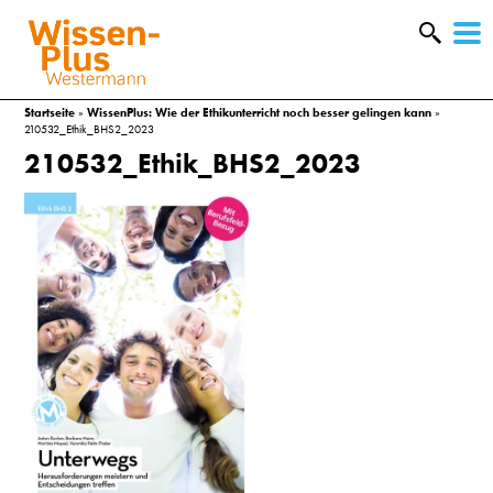
W
&
Startseite
»
WissenPlus: Wie der Ethikunterricht noch besser gelingen kann
»
210532_Ethik_BHS2_2023
210532_Ethik_BHS2_2023
A
&