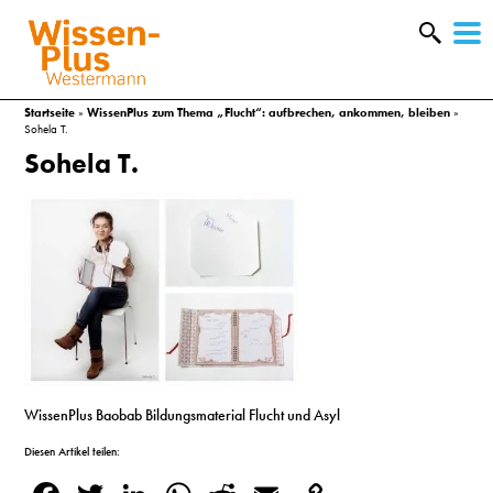
W
&
Startseite
»
WissenPlus zum Thema „Flucht“: aufbrechen, ankommen, bleiben
»
Sohela T.
Sohela T.
WissenPlus Baobab Bildungsmaterial Flucht und Asyl
A
Diesen Artikel teilen:
&