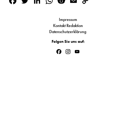
Facebook
Twitter
LinkedIn
WhatsApp
Reddit
Email
Copy
S
Link
Impressum
Kontakt Redaktion
N
Datenschutzerklärung
&
Folgen Sie uns auf:
Facebook
Instagram
YouTube
T
Channel
N
K
R
I
W
V