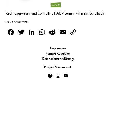
S
Rechnungswesen und Controlling HAK V Lernen will mehr Schulbuch
Diesen Artikel teilen:
N
Facebook
Twitter
LinkedIn
WhatsApp
Reddit
Email
Copy
&
Link
T
Impressum
Kontakt Redaktion
N
Datenschutzerklärung
K
Folgen Sie uns auf:
R
Facebook
Instagram
YouTube
Channel
I
W
V