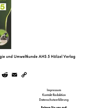
ogie und Umweltkunde AHS 5 Hölzel Verlag
r
kedIn
WhatsApp
Reddit
Email
Copy
Link
Impressum
Kontakt Redaktion
Datenschutzerklärung
Folgen Sie uns auf: