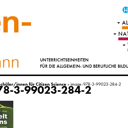
A
NA
UNTERRICHTSEINHEITEN
FÜR DIE ALLGEMEIN- UND BERUFLICHE BIL
chüler/innen für Citizen Science
»
image-978-3-99023-284-2
78-3-99023-284-2