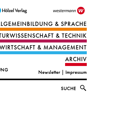
LLGEMEINBILDUNG & SPRACHE
Berufsorientierung
TURWISSENSCHAFT & TECHNIK
Ernährung
Deutsch
WIRTSCHAFT & MANAGEMENT
IT
Englisch
ARCHIV
&
|
DUNG
Newsletter
|
Impressum
digital
CLIL
solutions
Ethik
SUCHE
|
Geografie
Informations-
und
und
Wirtschaftliche
Officemanagement
Bildung