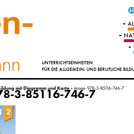
A
NA
UNTERRICHTSEINHEITEN
FÜR DIE ALLGEMEIN- UND BERUFLICHE BIL
bildung mit Diagramm und Karte
»
image-978-3-85116-746-7
78-3-85116-746-7