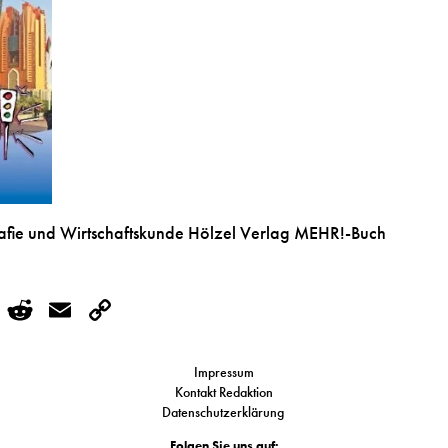
fie und Wirtschaftskunde Hölzel Verlag MEHR!-Buch
r
kedIn
WhatsApp
Reddit
Email
Copy
Link
Impressum
Kontakt Redaktion
Datenschutzerklärung
Folgen Sie uns auf: