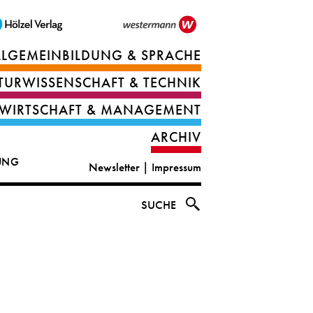
LLGEMEINBILDUNG & SPRACHE
Berufsorientierung
TURWISSENSCHAFT & TECHNIK
Ernährung
Deutsch
WIRTSCHAFT & MANAGEMENT
IT
Englisch
ARCHIV
&
|
DUNG
Newsletter
|
Impressum
digital
CLIL
solutions
Ethik
SUCHE
|
Geografie
Informations-
und
und
Wirtschaftliche
Officemanagement
Bildung