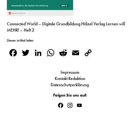
S
Connected World – Digitale Grundbildung Hölzel Verlag Lernen will
N
MEHR! – Heft 2
&
Diesen Artikel teilen:
Facebook
Twitter
LinkedIn
WhatsApp
Reddit
Email
Copy
T
Link
N
Impressum
K
Kontakt Redaktion
Datenschutzerklärung
R
Folgen Sie uns auf:
I
Facebook
Instagram
YouTube
Channel
W
V