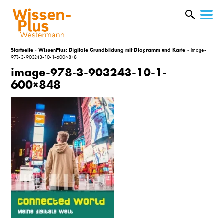
W
&
Startseite
»
WissenPlus: Digitale Grundbildung mit Diagramm und Karte
»
image-
978-3-903243-10-1-600×848
image-978-3-903243-10-1-
600×848
A
&