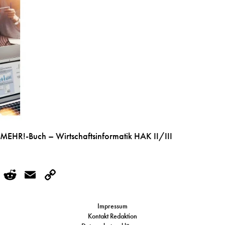
HR!-Buch – Wirtschaftsinformatik HAK II/III
r
kedIn
WhatsApp
Reddit
Email
Copy
Link
Impressum
Kontakt Redaktion