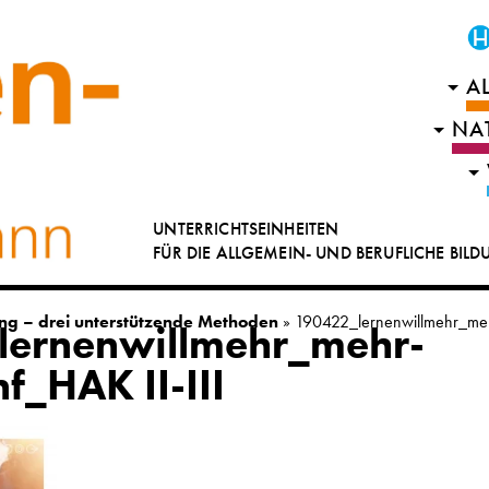
A
NA
UNTERRICHTSEINHEITEN
FÜR DIE ALLGEMEIN- UND BERUFLICHE BIL
ing – drei unterstützende Methoden
»
190422_lernenwillmehr_meh
lernenwillmehr_mehr-
f_HAK II-III