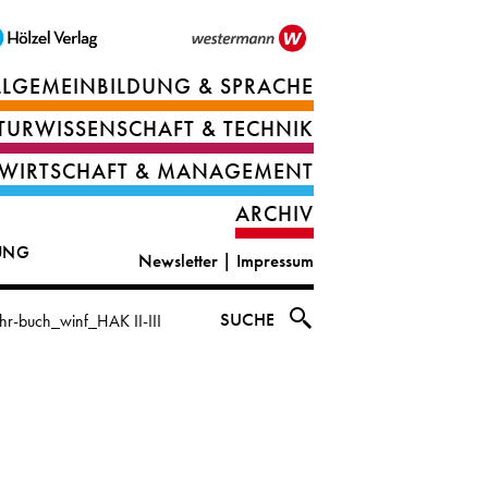
LLGEMEINBILDUNG & SPRACHE
Berufsorientierung
TURWISSENSCHAFT & TECHNIK
Ernährung
Deutsch
WIRTSCHAFT & MANAGEMENT
IT
Englisch
ARCHIV
&
|
DUNG
Newsletter
|
Impressum
digital
CLIL
solutions
Ethik
SUCHE
r-buch_winf_HAK II-III
|
Geografie
Informations-
und
und
Wirtschaftliche
Officemanagement
Bildung