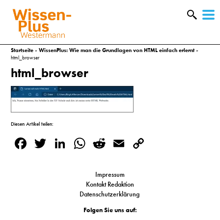
W
&
Startseite
»
WissenPlus: Wie man die Grundlagen von HTML einfach erlernt
»
html_browser
html_browser
Diesen Artikel teilen:
Facebook
Twitter
LinkedIn
WhatsApp
Reddit
Email
Copy
Link
Impressum
Kontakt Redaktion
A
Datenschutzerklärung
&
Folgen Sie uns auf: