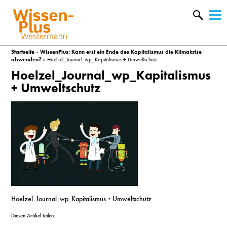
W
&
Startseite
»
WissenPlus: Kann erst ein Ende des Kapitalismus die Klimakrise
abwenden?
»
Hoelzel_Journal_wp_Kapitalismus + Umweltschutz
Hoelzel_Journal_wp_Kapitalismus
+ Umweltschutz
A
Hoelzel_Journal_wp_Kapitalismus + Umweltschutz
&
Diesen Artikel teilen: