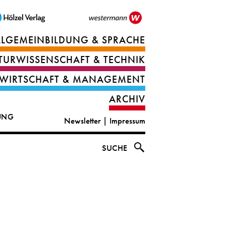
LLGEMEINBILDUNG & SPRACHE
Berufsorientierung
TURWISSENSCHAFT & TECHNIK
Ernährung
Deutsch
WIRTSCHAFT & MANAGEMENT
IT
Englisch
ARCHIV
&
|
DUNG
Newsletter
|
Impressum
digital
CLIL
solutions
Ethik
SUCHE
|
Geografie
Informations-
und
und
Wirtschaftliche
Officemanagement
Bildung