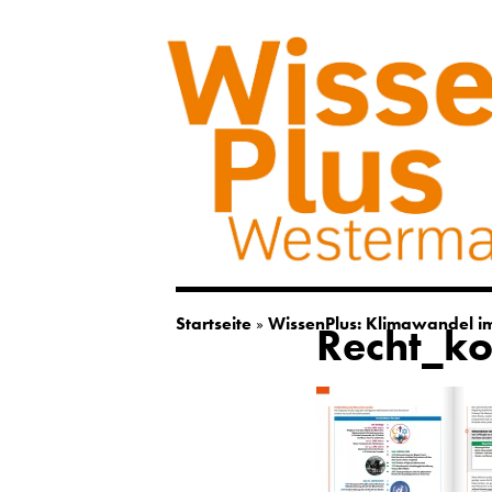
Startseite
»
WissenPlus: Klimawandel 
Recht_k