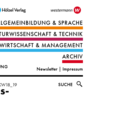
LLGEMEINBILDUNG & SPRACHE
Berufsorientierung
TURWISSENSCHAFT & TECHNIK
Ernährung
Deutsch
WIRTSCHAFT & MANAGEMENT
IT
Englisch
ARCHIV
&
|
DUNG
Newsletter
|
Impressum
digital
CLIL
solutions
Ethik
SUCHE
t_KW18_19
s-
|
Geografie
Informations-
und
und
Wirtschaftliche
Officemanagement
Bildung