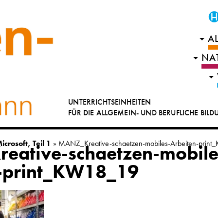
A
NA
UNTERRICHTSEINHEITEN
FÜR DIE ALLGEMEIN- UND BERUFLICHE BIL
crosoft, Teil 1
»
MANZ_Kreative-schaetzen-mobiles-Arbeiten-prin
ative-schaetzen-mobile
n-print_KW18_19