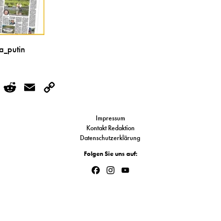
a_putin
r
kedIn
WhatsApp
Reddit
Email
Copy
Link
Impressum
Kontakt Redaktion
Datenschutzerklärung
Folgen Sie uns auf:
Facebook
Instagram
YouTube
Channel