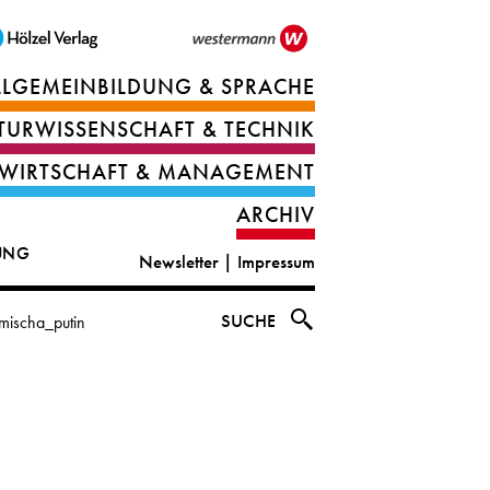
LLGEMEINBILDUNG & SPRACHE
Berufsorientierung
TURWISSENSCHAFT & TECHNIK
Ernährung
Deutsch
WIRTSCHAFT & MANAGEMENT
IT
Englisch
ARCHIV
&
|
DUNG
Newsletter
|
Impressum
digital
CLIL
solutions
Ethik
SUCHE
ischa_putin
|
Geografie
Informations-
und
und
Wirtschaftliche
Officemanagement
Bildung