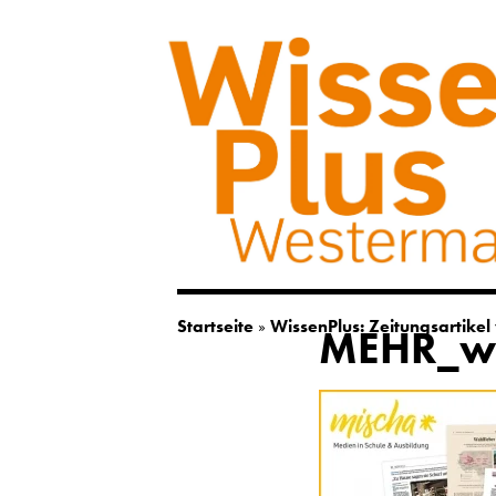
Startseite
»
WissenPlus: Zeitungsartike
MEHR_wa