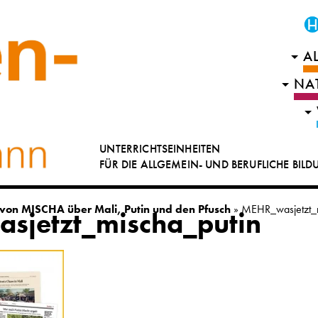
A
NA
UNTERRICHTSEINHEITEN
FÜR DIE ALLGEMEIN- UND BERUFLICHE BIL
l von MISCHA über Mali, Putin und den Pfusch
»
MEHR_wasjetzt_m
sjetzt_mischa_putin