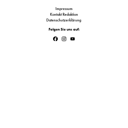
S
Impressum
Kontakt Redaktion
Datenschutzerklärung
N
Folgen Sie uns auf:
&
Facebook
Instagram
YouTube
Channel
T
N
K
R
I
W
V