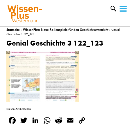
W
&
Startseite
»
WissenPlus: Neue Rollenspiele für den Geschichtsunterricht
»
Genial
Geschichte 3 122_123
Genial Geschichte 3 122_123
A
Diesen Artikel teilen:
Facebook
Twitter
LinkedIn
WhatsApp
Reddit
Email
Copy
&
Link