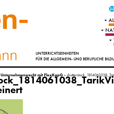
A
NA
UNTERRICHTSEINHEITEN
FÜR DIE ALLGEMEIN- UND BERUFLICHE BIL
 Unternehmensrecht mit FlexKapG
»
shutterstock_1814061038_Tari
tock_1814061038_TarikV
einert