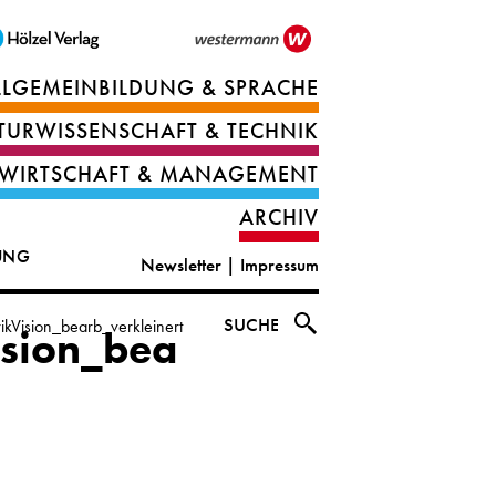
LLGEMEINBILDUNG & SPRACHE
Berufsorientierung
TURWISSENSCHAFT & TECHNIK
Ernährung
Deutsch
WIRTSCHAFT & MANAGEMENT
IT
Englisch
ARCHIV
&
|
DUNG
Newsletter
|
Impressum
digital
CLIL
solutions
Ethik
SUCHE
kVision_bearb_verkleinert
ision_bea
|
Geografie
Informations-
und
und
Wirtschaftliche
Officemanagement
Bildung