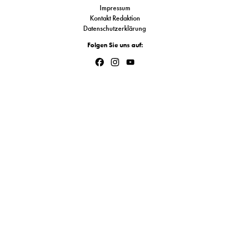
S
Impressum
Kontakt Redaktion
Datenschutzerklärung
Folgen Sie uns auf:
N
Facebook
Instagram
YouTube
&
Channel
T
N
K
R
I
W
V