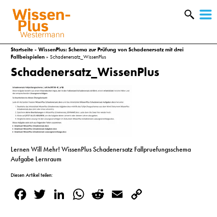
W
&
Startseite
»
WissenPlus: Schema zur Prüfung von Schadenersatz mit drei
Fallbeispielen
»
Schadenersatz_WissenPlus
Schadenersatz_WissenPlus
Lernen Will Mehr! WissenPlus Schadenersatz Fallpruefungsschema
Aufgabe Lernraum
Diesen Artikel teilen:
A
Facebook
Twitter
LinkedIn
WhatsApp
Reddit
Email
Copy
&
Link