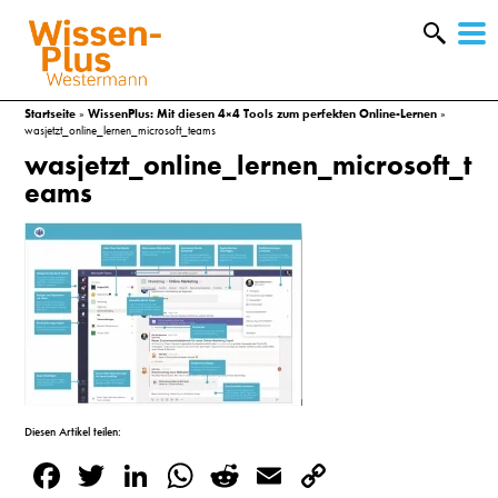
W
&
Startseite
»
WissenPlus: Mit diesen 4×4 Tools zum perfekten Online-Lernen
»
wasjetzt_online_lernen_microsoft_teams
wasjetzt_online_lernen_microsoft_t
eams
A
Diesen Artikel teilen:
Facebook
Twitter
LinkedIn
WhatsApp
Reddit
Email
Copy
&