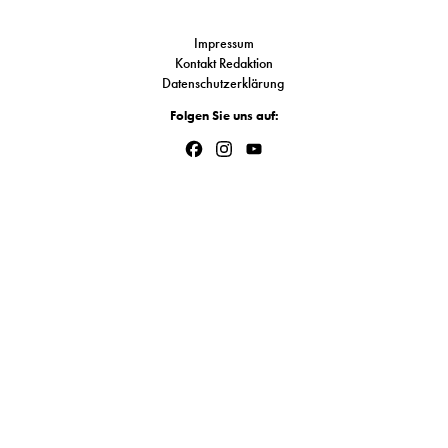
Link
S
Impressum
Kontakt Redaktion
Datenschutzerklärung
N
Folgen Sie uns auf:
&
Facebook
Instagram
YouTube
Channel
T
N
K
R
I
W
V