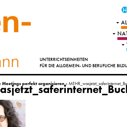
A
NA
UNTERRICHTSEINHEITEN
FÜR DIE ALLGEMEIN- UND BERUFLICHE BIL
le Meetings perfekt organisieren
»
MEHR_wasjetzt_saferinternet_B
jetzt_saferinternet_Bu