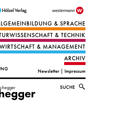
LLGEMEINBILDUNG & SPRACHE
Berufsorientierung
TURWISSENSCHAFT & TECHNIK
Ernährung
Deutsch
WIRTSCHAFT & MANAGEMENT
IT
Englisch
ARCHIV
&
|
DUNG
Newsletter
|
Impressum
digital
CLIL
solutions
Ethik
SUCHE
uchegger
chegger
|
Geografie
Informations-
und
und
Wirtschaftliche
Officemanagement
Bildung