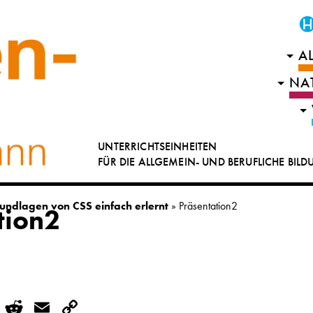
A
NA
UNTERRICHTSEINHEITEN
FÜR DIE ALLGEMEIN- UND BERUFLICHE BIL
undlagen von CSS einfach erlernt
»
Präsentation2
tion2
r
kedIn
WhatsApp
Reddit
Email
Copy