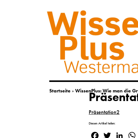
Startseite
»
WissenPlus: Wie man die Gr
Präsenta
Präsentation2
Diesen Artikel teilen:
Facebook
Twitte
Lin