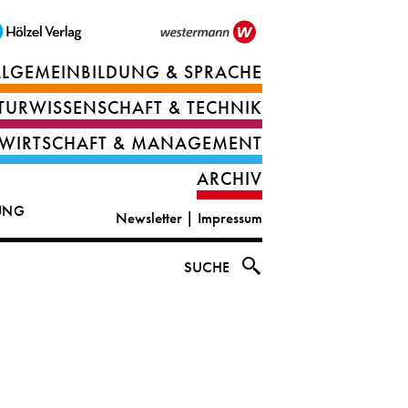
LLGEMEINBILDUNG & SPRACHE
Berufsorientierung
TURWISSENSCHAFT & TECHNIK
Ernährung
Deutsch
WIRTSCHAFT & MANAGEMENT
IT
Englisch
ARCHIV
&
|
DUNG
Newsletter
|
Impressum
digital
CLIL
solutions
Ethik
SUCHE
|
Geografie
Informations-
und
und
Wirtschaftliche
Officemanagement
Bildung