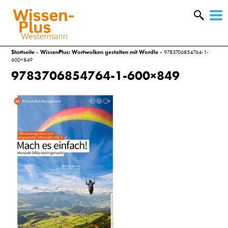
W
&
Startseite
»
WissenPlus: Wortwolken gestalten mit Wordle
»
9783706854764-1-
600×849
9783706854764-1-600×849
A
&