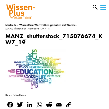
W
&
Startseite
»
WissenPlus: Wortwolken gestalten mit Wordle
»
MANZ_shutterstock_715076674_KW7_19
MANZ_shutterstock_715076674_K
W7_19
A
Diesen Artikel teilen:
&
Facebook
Twitter
LinkedIn
WhatsApp
Reddit
Email
Copy