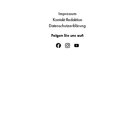
Link
S
Impressum
Kontakt Redaktion
Datenschutzerklärung
N
Folgen Sie uns auf:
&
Facebook
Instagram
YouTube
T
Channel
N
K
R
I
W
V