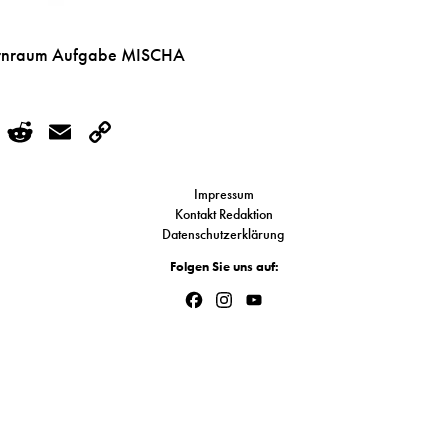
ernraum Aufgabe MISCHA
r
kedIn
WhatsApp
Reddit
Email
Copy
Link
Impressum
Kontakt Redaktion
Datenschutzerklärung
Folgen Sie uns auf:
Facebook
Instagram
YouTube
Channel