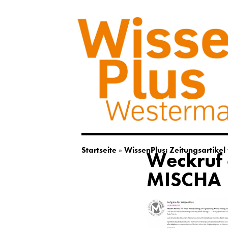
Startseite
»
WissenPlus: Zeitungsartikel
Weckruf 
MISCHA