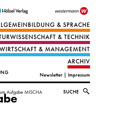
LLGEMEINBILDUNG & SPRACHE
Berufsorientierung
TURWISSENSCHAFT & TECHNIK
Ernährung
Deutsch
WIRTSCHAFT & MANAGEMENT
IT
Englisch
ARCHIV
&
|
DUNG
Newsletter
|
Impressum
digital
CLIL
solutions
Ethik
SUCHE
raum Aufgabe MISCHA
abe
|
Geografie
Informations-
und
und
Wirtschaftliche
Officemanagement
Bildung