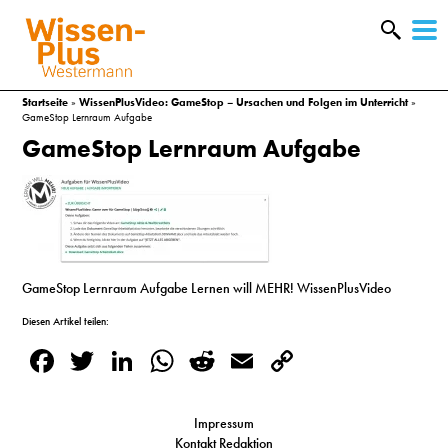
W
&
Startseite
»
WissenPlusVideo: GameStop − Ursachen und Folgen im Unterricht
»
GameStop Lernraum Aufgabe
GameStop Lernraum Aufgabe
GameStop Lernraum Aufgabe Lernen will MEHR! WissenPlusVideo
Diesen Artikel teilen:
Facebook
Twitter
LinkedIn
WhatsApp
Reddit
Email
Copy
A
Link
&
Impressum
Kontakt Redaktion