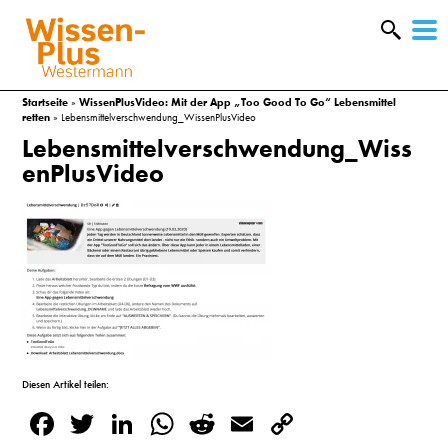
W
&
Startseite
»
WissenPlusVideo: Mit der App „Too Good To Go“ Lebensmittel
retten
»
Lebensmittelverschwendung_WissenPlusVideo
Lebensmittelverschwendung_Wiss
enPlusVideo
A
Diesen Artikel teilen:
Facebook
Twitter
LinkedIn
WhatsApp
Reddit
Email
Copy
&