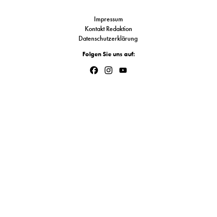
Link
S
Impressum
Kontakt Redaktion
Datenschutzerklärung
N
Folgen Sie uns auf:
&
Facebook
Instagram
YouTube
Channel
T
N
K
R
I
W
V