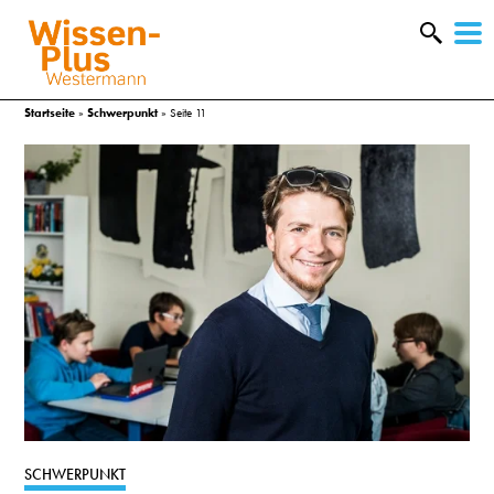
W
&
Startseite
»
Schwerpunkt
»
Seite 11
A
&
SCHWERPUNKT