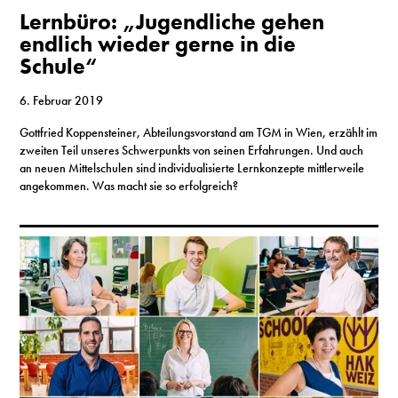
S
Lernbüro: „Jugendliche gehen
endlich wieder gerne in die
Schule“
N
6. Februar 2019
&
Gottfried Koppensteiner, Abteilungsvorstand am TGM in Wien, erzählt im
T
zweiten Teil unseres Schwerpunkts von seinen Erfahrungen. Und auch
an neuen Mittelschulen sind individualisierte Lernkonzepte mittlerweile
N
angekommen. Was macht sie so erfolgreich?
K
R
I
W
V