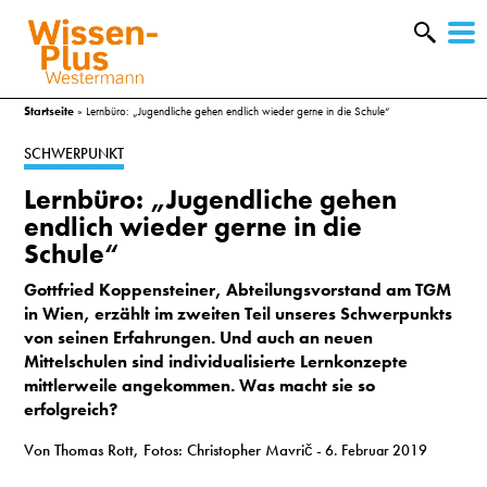
W
&
Startseite
»
Lernbüro: „Jugendliche gehen endlich wieder gerne in die Schule“
SCHWERPUNKT
Lernbüro: „Jugendliche gehen
endlich wieder gerne in die
Schule“
Gottfried Koppensteiner, Abteilungsvorstand am TGM
in Wien, erzählt im zweiten Teil unseres Schwerpunkts
von seinen Erfahrungen. Und auch an neuen
Mittelschulen sind individualisierte Lernkonzepte
mittlerweile angekommen. Was macht sie so
erfolgreich?
A
Von Thomas Rott, Fotos: Christopher Mavrič
- 6. Februar 2019
&