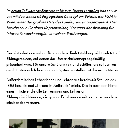
S
Im
ersten Teil unseres Schwerpunkts zum Thema Lernbüro
haben wir
uns mit dem neuen pädagogischen Konzept am Beispiel des TGM in
Wien, einer der größten HTLs des Landes, auseinandergesetzt. Hier
N
berichtet nun Gottfried Koppensteiner, Vorstand der Abteilung für
Informationstechnologie, von seinen Erfahrungen.
&
T
Eines ist sofort erkennbar: Das Lernbüro findet Anklang, nicht zuletzt auf
Bildungsmessen, auf denen das Unterrichtskonzept regelmäßig
N
präsentiert wird. Für unsere Schülerinnen und Schüler, die seit Jahren
durch Österreich fahren und das System vorstellen, ist das nichts Neues.
K
Außerdem haben Lehrerinnen und Lehrer aus bereits 40 Schulen das
R
TGM
besucht und
„Lernen im Aufbruch“
erlebt. Das ist auch der Name
einer Initiative, die alle Lehrerinnen und Lehrer an
I
Bildungseinrichtungen, die gerade Erfahrungen mit Lernbüros machen,
miteinander vernetzt.
W
V