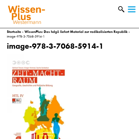
W
&
Startseite
»
WissenPlus: Das hdgö liefert Material zur radikalisierten Republik
»
image-978-3-7068-5914-1
image-978-3-7068-5914-1
A
&