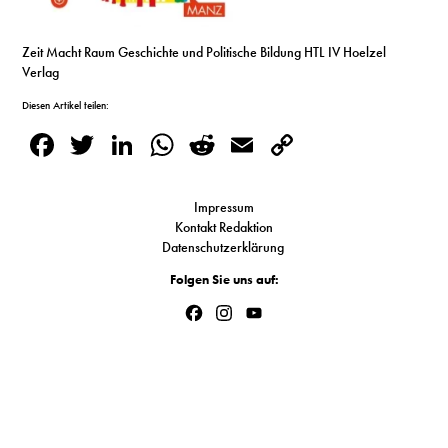
S
Zeit Macht Raum Geschichte und Politische Bildung HTL IV Hoelzel
Verlag
N
Diesen Artikel teilen:
&
Facebook
Twitter
LinkedIn
WhatsApp
Reddit
Email
Copy
Link
T
Impressum
N
Kontakt Redaktion
Datenschutzerklärung
K
Folgen Sie uns auf:
R
Facebook
Instagram
YouTube
I
Channel
W
V