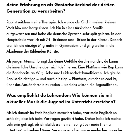
deine Erfahrungen als Gastarbeiterkind der dritten
Generation zu verarbeiten?
Rap ist seitdem meine Therapie. Ich wurde als Kind in meiner kleinen
Welt hin- und hergerissen. Ich bin in einer türkischen Familie
aufgewachsen und habe die deutsche Sprache sehr spät gelernt. In der
Hauptschule war ich mit 24 Türkinnen und Türken in der Klasse. Danach
war ich die einzige Migrantin im Gymnasium und ging weiter in die
Akademie der Bildenden Künste.
Als junger Mensch bringt das deine Gefühle durcheinander, du kannst
die innerliche Unruhe aber nicht definieren. Eine Plattform wie Rap kann
die Bandbreite an Wut, Liebe und Leidenschaft kanalisieren. Ich glaube,
Rap ist die richtige – und auch einzige – Plattform, auf der es cool ist,
über das Ausländersein zu reden – und das wissen die Jugendlichen.
Was empfiehlst du Lehrenden: Wie können sie mit
aktueller Musik die Jugend im Unterricht erreichen?
Als ich damals im Fach Englisch maturiert habe, war mein Englisch so
schlecht, dass ich beim Vortragen gezittert habe. Daher habe ich meine
Lehrerin gefragt, ob ich stattdessen einen Song über mein Thema
„HipHop“ schreiben könne. Sie sagte ja, aber nur in englischer Sprache.