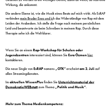
Wirkung, die ankommt.
Die andere Ebene ist, wie die Musik eines Beats auf mich wirkt. Als EsRAP
verbinden
mein Bruder Enes und ic
h das Widerständige von Rap mit dem
Leiden der Arabesken. Ich stelle die Frage nach meinem persönlichen
Leid und beantworte sie beim Schreiben in meinem Rap. Durch diese
Therapie sehe ich die Welt klarer.
Wenn Sie an einem
Rap-Workshop für Schulen oder
Jugendzentren
interessiert sind, können Sie
Esra Özmen
hier
kontaktieren.
Die neue Single von
EsRAP
namens
„OTK“
erscheint
am 2. Juli
auf
allen Streamingdiensten.
Im
aktuellen WissenPlus
finden Sie
Unterrichtsmaterial der
DemokratieWEBstatt
zum Thema
„Politik und Musik“
.
Mehr zum Thema Medienkompetenz: