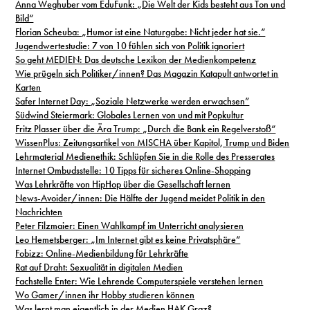
Anna Weghuber vom EduFunk: „Die Welt der Kids besteht aus Ton und
Bild“
Florian Scheuba: „Humor ist eine Naturgabe: Nicht jeder hat sie.“
Jugendwertestudie: 7 von 10 fühlen sich von Politik ignoriert
So geht MEDIEN: Das deutsche Lexikon der Medienkompetenz
Wie prügeln sich Politiker/innen? Das Magazin Katapult antwortet in
Karten
Safer Internet Day: „Soziale Netzwerke werden erwachsen”
Südwind Steiermark: Globales Lernen von und mit Popkultur
Fritz Plasser über die Ära Trump: „Durch die Bank ein Regelverstoß“
WissenPlus: Zeitungsartikel von MISCHA über Kapitol, Trump und Biden
Lehrmaterial Medienethik: Schlüpfen Sie in die Rolle des Presserates
Internet Ombudsstelle: 10 Tipps für sicheres Online-Shopping
Was Lehrkräfte von HipHop über die Gesellschaft lernen
News-Avoider/innen: Die Hälfte der Jugend meidet Politik in den
Nachrichten
Peter Filzmaier: Einen Wahlkampf im Unterricht analysieren
Leo Hemetsberger: „Im Internet gibt es keine Privatsphäre“
Fobizz: Online-Medienbildung für Lehrkräfte
Rat auf Draht: Sexualität in digitalen Medien
Fachstelle Enter: Wie Lehrende Computerspiele verstehen lernen
Wo Gamer/innen ihr Hobby studieren können
Was lernt man eigentlich in der Medien HAK Graz?