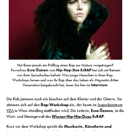
S
N
&
T
N
Hat Ihnen jemals ein Prüfling einen Rap zur Matura vorgetragen?
Powerfrau
Esra Özmen
vom
Hip-Hop-Duo EsRAP
hat sich mit Reimen
K
von ihrer Sprachscheu befreit. Was junge Menschen in ihren Rap-
Workshops lernen und was ihr Rap über das Leben als Migrantin dritter
R
Generation beigebracht hat, lesen Sie hier im
Interview
.
I
Die Kids jammen noch ein bisschen auf dem Klavier und der Gitarre. Sie
stimmen sich auf den
Rap-Workshop
ein, der heute im
Jugendzentrum
W
VZA
in Wien-Meidling stattfinden wird. Die Leiterin,
Esra Özmen
, ist die
Wort- und Stimmgewalt des
Wiener Hip-Hip-Duos
EsRAP
.
V
Kurz vor dem Workshop spricht die
Musikerin, Künstlerin und