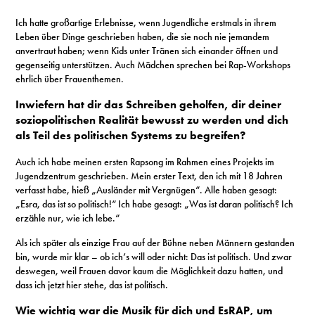
Ich hatte großartige Erlebnisse, wenn Jugendliche erstmals in ihrem
Leben über Dinge geschrieben haben, die sie noch nie jemandem
anvertraut haben; wenn Kids unter Tränen sich einander öffnen und
gegenseitig unterstützen. Auch Mädchen sprechen bei Rap-Workshops
ehrlich über Frauenthemen.
Inwiefern hat dir das Schreiben geholfen, dir deiner
soziopolitischen Realität bewusst zu werden und dich
als Teil des politischen Systems zu begreifen?
Auch ich habe meinen ersten Rapsong im Rahmen eines Projekts im
Jugendzentrum geschrieben. Mein erster Text, den ich mit 18 Jahren
verfasst habe, hieß „Ausländer mit Vergnügen“. Alle haben gesagt:
„Esra, das ist so politisch!“ Ich habe gesagt: „Was ist daran politisch? Ich
erzähle nur, wie ich lebe.“
Als ich später als einzige Frau auf der Bühne neben Männern gestanden
bin, wurde mir klar – ob ich’s will oder nicht: Das ist politisch. Und zwar
deswegen, weil Frauen davor kaum die Möglichkeit dazu hatten, und
dass ich jetzt hier stehe, das ist politisch.
Wie wichtig war die Musik für dich und EsRAP, um