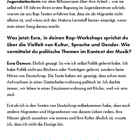
Jugendarbeiterin
vor dem Bühnenraum über ihre Arbeit – wie sie
selbst mit 18 Jahren ihren ersten Rapsong im Jugendzentrum schrieb,
warum sie aus Rap-Texten erfahren hat, dass sie als Migrantin nicht
alleine ist, und wieso sich der Matura-Lernstoff besser einprägt, wenn
man einen Song daraus macht.
Was jetzt: Esra, in deinen Rap-Workshops sprichst du
über die Vielfalt von Kultur, Sprache und Gender. Wie
vermittelst du politische Themen im Kontext der Musik?
Esra Özmen:
Ehrlich gesagt: So wie ich selbst Politik gelernt habe. Ich
habe Politik nicht aus Büchern oder Vorträgen gelernt, sondern beim
Hören von Deutschrap. Die Texte haben mir gezeigt, dass schon mein
Aufwachsen in einer Gastarbeiterwohnung politisch ist. Ich dachte
immer, wir leben in einer Einzimmerwohnung mit Küche, weil wir arm
sind.
Erst als ich in den Texten von Deutschrap mitbekommen habe, dass auch
andere Migranten und Migrantinnen von diesem Leben reden, ihre
Häuser gleich aussehen wie meines und ihre Kultur ähnlich ist, wusste
ich, dass ich nicht die Einzige bin.