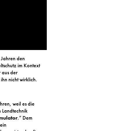
f Jahren den
tschutz im Kontext
r aus der
ihn nicht wirklich.
ren, weil es die
n Landtechnik
imulator
.“ Dem
ein