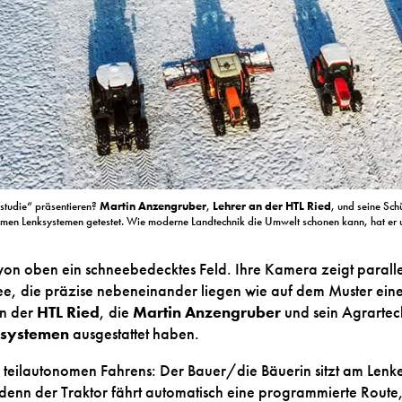
dstudie“ präsentieren?
Martin Anzengruber
,
Lehrer an der HTL Ried
, und seine Sc
men Lenksystemen getestet. Wie moderne Landtechnik die Umwelt schonen kann, hat er un
 von oben ein schneebedecktes Feld. Ihre Kamera zeigt parall
e, die präzise nebeneinander liegen wie auf dem Muster eine
en der
HTL Ried
, die
Martin Anzengruber
und sein Agrartec
ksystemen
ausgestattet haben.
teilautonomen Fahrens: Der Bauer/die Bäuerin sitzt am Lenke
denn der Traktor fährt automatisch eine programmierte Route,