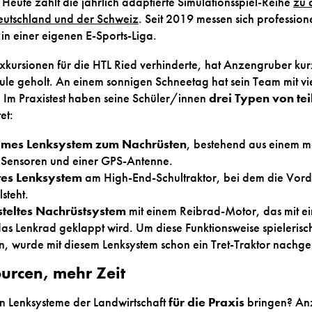
Heute zählt die jährlich adaptierte Simulationsspiel-Reihe
zu 
eutschland und der Schweiz
. Seit 2019 messen sich profession
n einer eigenen E-Sports-Liga.
xkursionen für die HTL Ried verhinderte, hat Anzengruber ku
le geholt. An einem sonnigen Schneetag hat sein Team mit vie
t. Im Praxistest haben seine Schüler/innen
drei Typen von t
et:
mes Lenksystem zum Nachrüsten
, bestehend aus einem mo
 Sensoren und einer GPS-Antenne.
tes Lenksystem
am High-End-Schultraktor, bei dem die Vord
lsteht.
steltes Nachrüstsystem
mit einem Reibrad-Motor, das mit 
as Lenkrad geklappt wird. Um diese Funktionsweise spielerisc
, wurde mit diesem Lenksystem schon ein Tret-Traktor nachger
urcen, mehr Zeit
n Lenksysteme der Landwirtschaft
für die Praxis
bringen? Anz