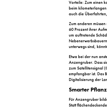
Vorteile: Zum einen 
beim kilometerlangen 
auch die Überfahrten,
Zum anderen müssen si
60 Prozent ihrer Aufm
um auftretende Schäde
Nebenerwerbsbauern u
unterwegs sind, könn
Etwa bei der nun anst
Anzengruber. Dass sich
zum Satellitensignal (
empfangbar ist. Das B
Digitalisierung der La
Smarter Pflan
Für Anzengruber bil
Statt flächendeckende