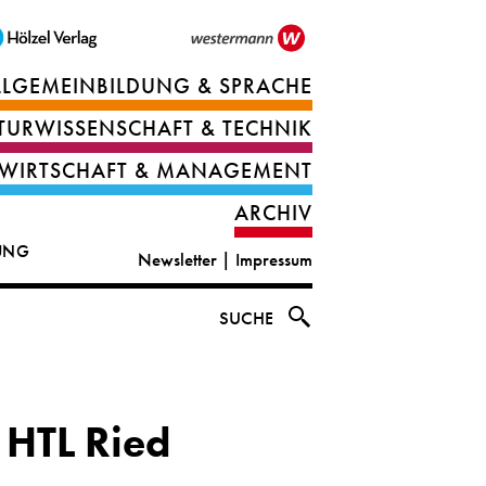
LLGEMEINBILDUNG & SPRACHE
Berufsorientierung
TURWISSENSCHAFT & TECHNIK
Ernährung
Deutsch
WIRTSCHAFT & MANAGEMENT
IT
Englisch
ARCHIV
&
|
DUNG
Newsletter
|
Impressum
digital
CLIL
solutions
Ethik
SUCHE
|
Geografie
Informations-
und
 HTL Ried
und
Wirtschaftliche
Officemanagement
Bildung