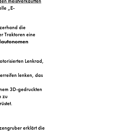
den meistverkauften
elle „E-
rzerhand die
r Traktoren eine
eilautonomen
torisierten Lenkrad,
erreifen lenken, das
einem 3D-gedruckten
h zu
üstet.
engruber erklärt die