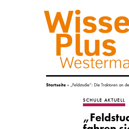
Startseite
»
„Feldstudie“: Die Traktoren an d
SCHULE AKTUELL
„Feldstu
fahren si