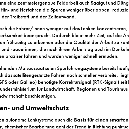
kann eine zentimetergenaue Feldarbeit auch Saatgut und Düng
Hin- und Herfahren die Spuren weniger überlappen, reduziere
 der Treibstoff und der Zeitaufwand.
ch die Fahrer/innen weniger auf das Lenken konzentrieren, w
erksamkeit beansprucht. Dadurch bleibt mehr Zeit, auf die A
n frühzeitig zu erkennen oder die Qualität der Arbeit zu kon
nd -bäuerinnen, die nach ihrem Arbeitstag auch im Dunkeln
ten präziser fahren und würden weniger schnell ermüden.
ehenden Maisaussaat seien Spurführungssysteme bereits häufig
 das satellitengestützte Fahren noch schneller verbreite, lieg
GPS oder Galileo) benötigte Korrektursignal (RTK-Signal) seit 
undesministerium für Landwirtschaft, Regionen und Tourismus
ndwirtschaft beschleunigen.
zen- und Umweltschutz
den autonome Lenksysteme auch die
Basis für einen smarten
r, chemischer Bearbeitung geht der Trend in Richtung punktu