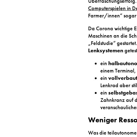
Überraschungserfolg. 
Computerspielen in D
Farmer/innen“ sogar i
Da Corona wichtige E
Maschinen an die Schu
„Feldstudie“ gestarte
Lenksystemen
getest
ein
halbautono
einem Terminal,
ein
vollverbau
Lenkrad aber stil
ein
selbstgeba
Zahnkranz auf d
veranschaulichen
Weniger Resso
Was die teilautonome