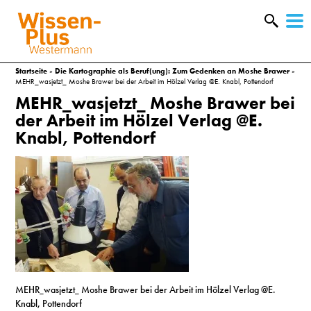
W
&
Startseite
»
Die Kartographie als Beruf(ung): Zum Gedenken an Moshe Brawer
»
MEHR_wasjetzt_ Moshe Brawer bei der Arbeit im Hölzel Verlag @E. Knabl, Pottendorf
MEHR_wasjetzt_ Moshe Brawer bei
der Arbeit im Hölzel Verlag @E.
Knabl, Pottendorf
A
MEHR_wasjetzt_ Moshe Brawer bei der Arbeit im Hölzel Verlag @E.
&
Knabl, Pottendorf