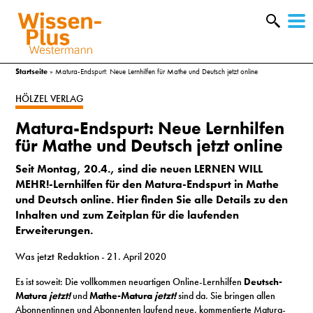
W
&
Startseite
»
Matura-Endspurt: Neue Lernhilfen für Mathe und Deutsch jetzt online
HÖLZEL VERLAG
Matura-Endspurt: Neue Lernhilfen
für Mathe und Deutsch jetzt online
Seit Montag, 20.4., sind die neuen LERNEN WILL
MEHR!-Lernhilfen für den Matura-Endspurt in Mathe
und Deutsch online. Hier finden Sie alle Details zu den
Inhalten und zum Zeitplan für die laufenden
Erweiterungen.
Was jetzt Redaktion
- 21. April 2020
A
Es ist soweit: Die vollkommen neuartigen Online-Lernhilfen
Deutsch-
&
Matura
jetzt
!
und
Mathe-Matura
jetzt!
sind da. Sie bringen allen
Abonnentinnen und Abonnenten laufend neue, kommentierte Matura-