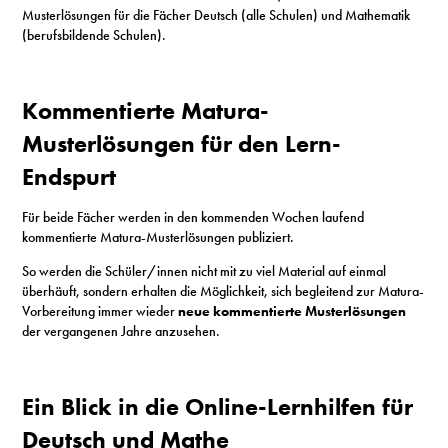
S
Musterlösungen für die Fächer Deutsch (alle Schulen) und Mathematik
(berufsbildende Schulen).
N
Kommentierte Matura-
&
Musterlösungen für den Lern-
T
Endspurt
N
Für beide Fächer werden in den kommenden Wochen laufend
kommentierte Matura-Musterlösungen publiziert.
K
So werden die Schüler/innen nicht mit zu viel Material auf einmal
R
überhäuft, sondern erhalten die Möglichkeit, sich begleitend zur Matura-
Vorbereitung immer wieder
neue kommentierte Musterlösungen
I
der vergangenen Jahre anzusehen.
W
Ein Blick in die Online-Lernhilfen für
V
Deutsch und Mathe