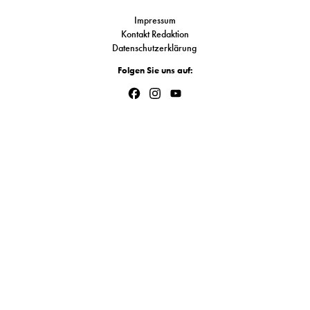
S
Impressum
Kontakt Redaktion
Datenschutzerklärung
N
Folgen Sie uns auf:
&
Facebook
Instagram
YouTube
Channel
T
N
K
R
I
W
V