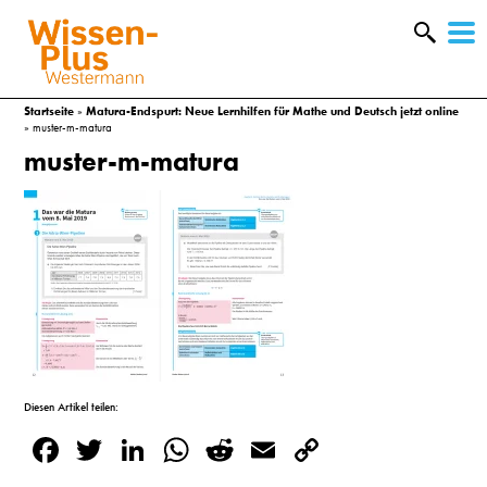
W
&
Startseite
»
Matura-Endspurt: Neue Lernhilfen für Mathe und Deutsch jetzt online
»
muster-m-matura
muster-m-matura
Diesen Artikel teilen:
A
Facebook
Twitter
LinkedIn
WhatsApp
Reddit
Email
Copy
&
Link