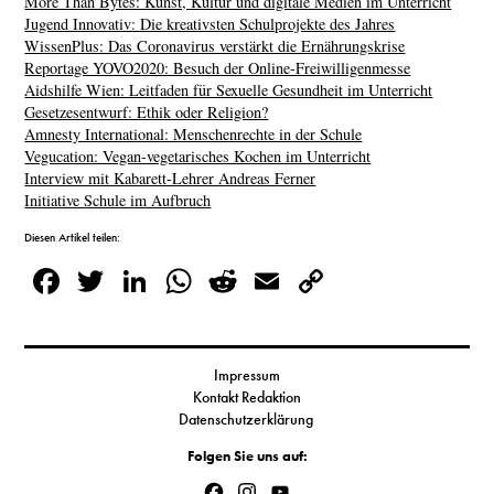
More Than Bytes: Kunst, Kultur und digitale Medien im Unterricht
Jugend Innovativ: Die kreativsten Schulprojekte des Jahres
WissenPlus: Das Coronavirus verstärkt die Ernährungskrise
Reportage YOVO2020: Besuch der Online-Freiwilligenmesse
Aidshilfe Wien: Leitfaden für Sexuelle Gesundheit im Unterricht
Gesetzesentwurf: Ethik oder Religion?
Amnesty International: Menschenrechte in der Schule
Vegucation: Vegan-vegetarisches Kochen im Unterricht
Interview mit Kabarett-Lehrer Andreas Ferner
Initiative Schule im Aufbruch
Diesen Artikel teilen:
Facebook
Twitter
LinkedIn
WhatsApp
Reddit
Email
Copy
Link
Impressum
Kontakt Redaktion
Datenschutzerklärung
Folgen Sie uns auf:
Facebook
Instagram
YouTube