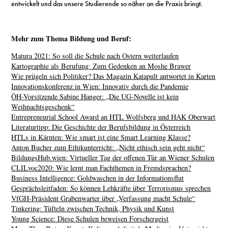
entwickelt und das unsere Studierende so näher an die Praxis bringt.
Mehr zum Thema Bildung und Beruf:
Matura 2021: So soll die Schule nach Ostern weiterlaufen
Kartographie als Berufung: Zum Gedenken an Moshe Brawer
Wie prügeln sich Politiker? Das Magazin Katapult antwortet in Karten
Innovationskonferenz in Wien: Innovativ durch die Pandemie
ÖH-Vorsitzende Sabine Hanger: „Die UG-Novelle ist kein
Weihnachtsgeschenk“
Entrepreneurial School Award an HTL Wolfsberg und HAK Oberwart
Literaturtipp: Die Geschichte der Berufsbildung in Österreich
HTLs in Kärnten: Wie smart ist eine Smart Learning Klasse?
Anton Bucher zum Ethikunterricht: „Nicht ethisch sein geht nicht“
BildungsHub.wien: Virtueller Tag der offenen Tür an Wiener Schulen
CLILvoc2020: Wie lernt man Fachthemen in Fremdsprachen?
Business Intelligence: Goldwaschen in der Informationsflut
Gesprächsleitfaden: So können Lehkräfte über Terrorismus sprechen
VfGH-Präsident Grabenwarter über „Verfassung macht Schule“
Tinkering: Tüfteln zwischen Technik, Physik und Kunst
Young Science: Diese Schulen beweisen Forschergeist