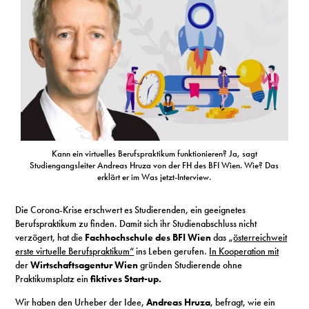
S
N
&
T
N
Kann ein virtuelles Berufspraktikum funktionieren? Ja, sagt
Studiengangsleiter Andreas Hruza von der FH des BFI Wien. Wie? Das
K
erklärt er im Was jetzt-Interview.
R
Die Corona-Krise erschwert es Studierenden, ein geeignetes
Berufspraktikum zu finden. Damit sich ihr Studienabschluss nicht
I
verzögert, hat die
Fachhochschule des BFI Wien
das „
österreichweit
erste virtuelle Berufspraktikum“
ins Leben gerufen.
In Kooperation mit
W
der
Wirtschaftsagentur Wien
gründen Studierende ohne
Praktikumsplatz ein
fiktives Start-up.
V
Wir haben den Urheber der Idee,
Andreas Hruza
, befragt, wie ein