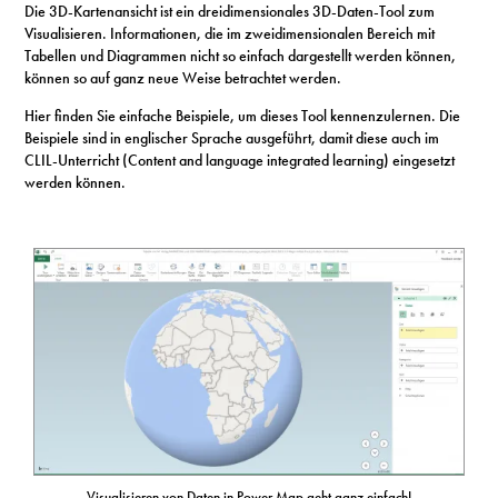
S
Die 3D-Kartenansicht ist ein dreidimensionales 3D-Daten-Tool zum
Visualisieren. Informationen, die im zweidimensionalen Bereich mit
Tabellen und Diagrammen nicht so einfach dargestellt werden können,
können so auf ganz neue Weise betrachtet werden.
N
Hier finden Sie einfache Beispiele, um dieses Tool kennenzulernen. Die
Beispiele sind in englischer Sprache ausgeführt, damit diese auch im
&
CLIL-Unterricht (Content and language integrated learning) eingesetzt
werden können.
T
N
K
R
I
W
V
Visualisieren von Daten in Power Map geht ganz einfach!