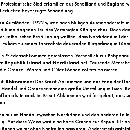
 Protestantische Siedlerfamilien aus Schottland und England 
d erhielten bevorzugte Behandlung.
zu Aufständen. 1922 wurde nach blutigen Auseinandersetzung
d blieb dagegen Teil des Vereinigten Königreiches. Doch dami
 der katholischen Bevölkerung wollten, dass Nordirland mit der
e. Es kam zu einem Jahrzehnte dauernden Bürgerkrieg mit übe
in Friedensabkommen geschlossen. Wesentlich zur Entspannu
r Republik Irland und Nordirland
bei. Tausende Menschen
die Grenze, Waren und Güter können zollfrei passieren.
exit-Abkommen:
Das Brexit-Abkommen und das Ende der Übe
r Handel und Grenzverkehr eine große Umstellung mit sich.
Ke
ffen als Irland.
Im Brexit-Abkommen wird festgelegt, dass si
ebt.
n nur im Handel zwischen Nordirland und den anderen Teilen
g. Auf diese Weise wird eine harte Grenze zur Republik Irla
önnen weiter ohne Kontrollen passieren. Andererseits
entste