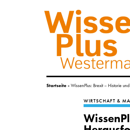
Startseite
»
WissenPlus: Brexit – Historie u
WIRTSCHAFT & 
WissenPlu
Herausf