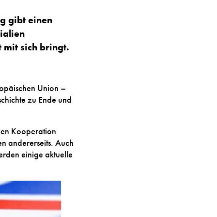
Rechnungswesen
g gibt einen
Geschichte
ialien
|
und
mit sich bringt.
Controlling
Politische
|
Bildung
uropäischen Union –
Unternehmensrechnu
Medienbildung
schichte zu Ende und
Volkswirtschaft
|
ellen Kooperation
Wirtschaftsinformatik
Medienkompetenz
en andererseits. Auch
|
Recht
erden einige aktuelle
Medientechnik
Betriebswirtschaft