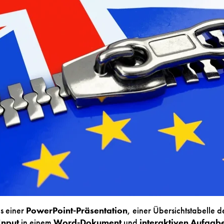
us einer
PowerPoint-Präsentation
, einer Übersichtstabelle 
Input
in einem
Word-Dokument
und
interaktiven Aufgab