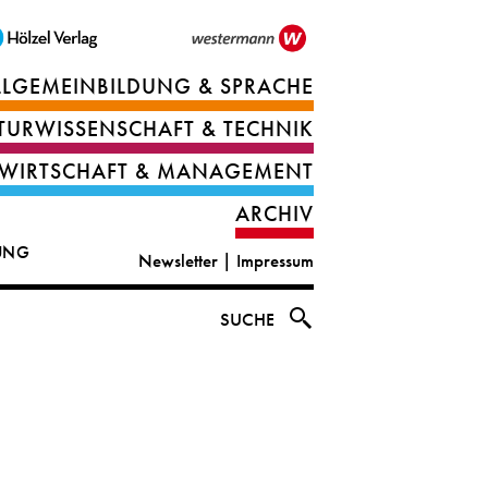
LLGEMEINBILDUNG & SPRACHE
Berufsorientierung
TURWISSENSCHAFT & TECHNIK
Ernährung
Deutsch
WIRTSCHAFT & MANAGEMENT
IT
Englisch
ARCHIV
&
|
DUNG
Newsletter
|
Impressum
digital
CLIL
solutions
Ethik
SUCHE
|
Geografie
Informations-
und
und
Wirtschaftliche
Officemanagement
Bildung