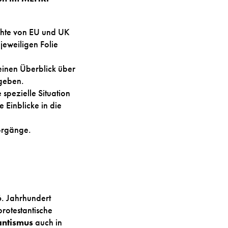
ichte von EU und UK
eweiligen Folie
einen Überblick über
rgeben.
 spezielle Situation
 Einblicke in die
orgänge.
6. Jahrhundert
protestantische
antismus
auch in