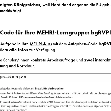
inigten Königreiches
, weil Nordirland enger an die EU geb
arkts folgt.
Code für Ihre MEHR!-Lerngruppe:
bgRVP
Aufgabe in Ihre
MEHR!-Kurs
mit dem Aufgaben-Code
bgRV
ülern
alle Infos
zur Verfügung.
e Schüler/innen konkrete Arbeitsaufträge und
zwei
interak
tung und Korrektur.