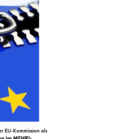
der EU-Kommission als
en im MEHR!-