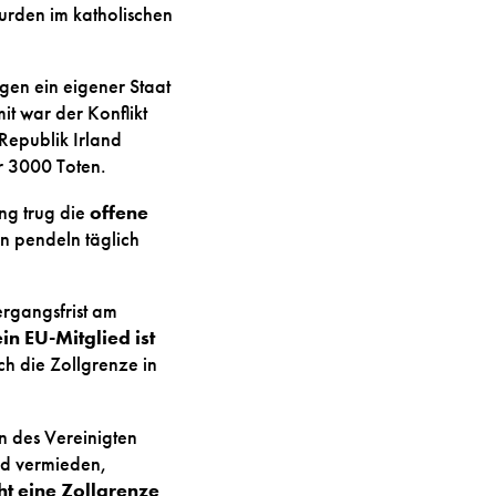
wurden im katholischen
en ein eigener Staat
t war der Konflikt
 Republik Irland
r 3000 Toten.
ng trug die
offene
 pendeln täglich
rgangsfrist am
in EU-Mitglied ist
ch die Zollgrenze in
 des Vereinigten
nd vermieden,
ht eine Zollgrenze