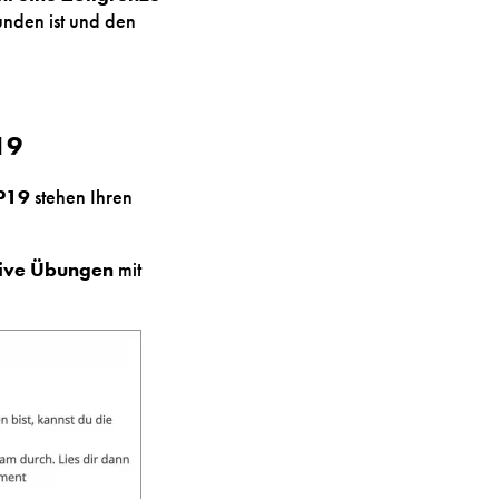
unden ist und den
19
P19
stehen Ihren
tive Übungen
mit