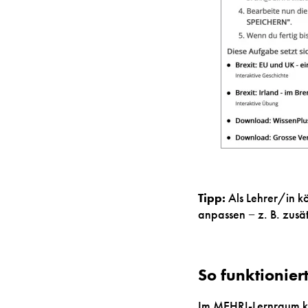
Tipp:
Als Lehrer/in k
anpassen − z. B. zusä
So funktionier
Im
MEHR!-Lernraum
k