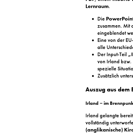
Lernraum
.
Die
PowerPoint
zusammen. Mit d
eingeblendet we
Eine von der EU
alle Unterschied
Der Input-Teil
„I
von Irland bzw. 
spezielle Situati
Zusätzlich unter
Auszug aus dem 
Irland − im Brennpunk
Irland gelangte berei
vollständig unterworfe
(anglikanische) Kir