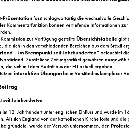
-Präsentation
fasst schlagwortartig die wechselvolle Gesch
er Kommentarfunktion können vertiefende Informationen zur j
rden.
-Kommission zur Verfügung gestellte
Übersichtstabelle
gibt 
e, die sich in den verschiedensten Bereichen aus dem Brexit e
rland – im Brennpunkt seit Jahrhunderten“
beleuchtet die
Nordirland. Zusätzliche Zeitungsartikel gewähren ausgewählte
on, die sich mit dem Austritt aus der EU aktuell ergeben.
stützen
interaktive Übungen
beim Verständnis komplexer V
Beitrag
t seit Jahrhunderten
ts im 12. Jahrhundert unter englischen Einfluss und wurde im 1
n. Als sich England von der katholischen Kirche löste und die 
che
gründete, wurde der Versuch unternommen, den
Protest