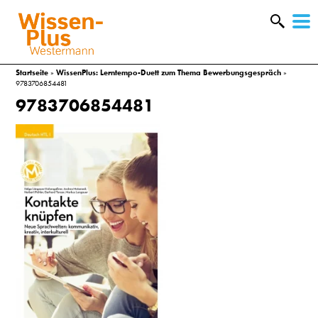
W
&
Startseite
»
WissenPlus: Lerntempo-Duett zum Thema Bewerbungsgespräch
»
9783706854481
9783706854481
A
&