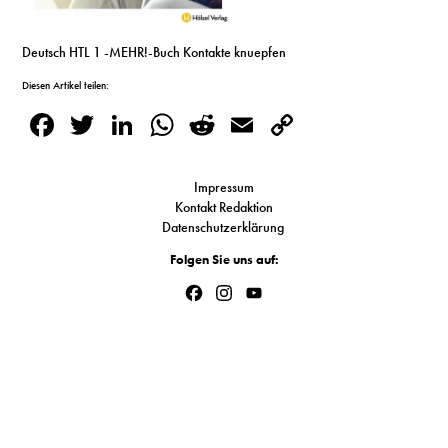
S
Deutsch HTL 1 -MEHR!-Buch Kontakte knuepfen
Diesen Artikel teilen:
N
Facebook
Twitter
LinkedIn
WhatsApp
Reddit
Email
Copy
&
Link
T
Impressum
Kontakt Redaktion
N
Datenschutzerklärung
K
Folgen Sie uns auf:
R
Facebook
Instagram
YouTube
Channel
I
W
V