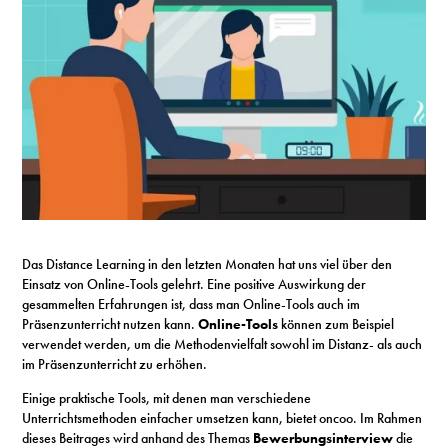
S
N
&
T
N
K
Das Distance Learning in den letzten Monaten hat uns viel über den
Einsatz von Online-Tools gelehrt. Eine positive Auswirkung der
R
gesammelten Erfahrungen ist, dass man Online-Tools auch im
Präsenzunterricht nutzen kann.
Online-Tools
können zum Beispiel
I
verwendet werden, um die Methodenvielfalt sowohl im Distanz- als auch
im Präsenzunterricht zu erhöhen.
W
Einige praktische Tools, mit denen man verschiedene
V
Unterrichtsmethoden einfacher umsetzen kann, bietet oncoo. Im Rahmen
dieses Beitrages wird anhand des Themas
Bewerbungsinterview
die