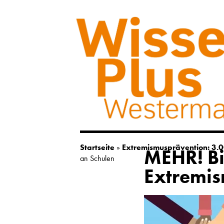
Startseite
»
Extremismusprävention: 3.0
MEHR! Bi
an Schulen
Extremis