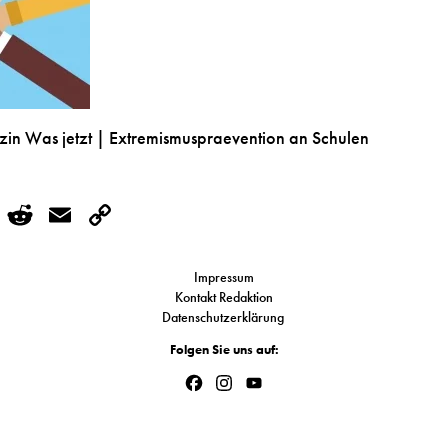
n Was jetzt | Extremismuspraevention an Schulen
r
kedIn
WhatsApp
Reddit
Email
Copy
Link
Impressum
Kontakt Redaktion
Datenschutzerklärung
Folgen Sie uns auf:
Facebook
Instagram
YouTube
Channel