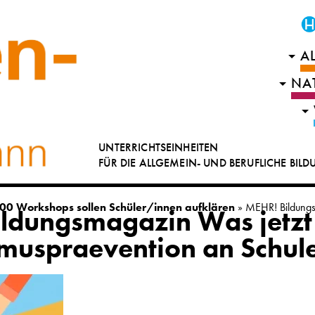
A
NA
UNTERRICHTSEINHEITEN
FÜR DIE ALLGEMEIN- UND BERUFLICHE BIL
00 Workshops sollen Schüler/innen aufklären
»
MEHR! Bildungs
ldungsmagazin Was jetzt
muspraevention an Schul