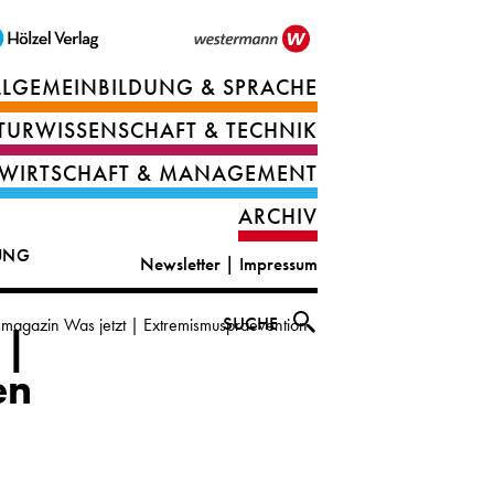
LLGEMEINBILDUNG & SPRACHE
Berufsorientierung
TURWISSENSCHAFT & TECHNIK
Ernährung
Deutsch
WIRTSCHAFT & MANAGEMENT
IT
Englisch
ARCHIV
&
|
DUNG
Newsletter
|
Impressum
digital
CLIL
solutions
Ethik
SUCHE
magazin Was jetzt | Extremismuspraevention
 |
|
Geografie
en
Informations-
und
und
Wirtschaftliche
Officemanagement
Bildung