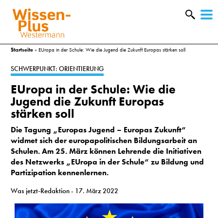
W
&
Startseite
»
EUropa in der Schule: Wie die Jugend die Zukunft Europas stärken soll
SCHWERPUNKT: ORIENTIERUNG
EUropa in der Schule: Wie die
Jugend die Zukunft Europas
stärken soll
Die Tagung
„Europas Jugend – Europas Zukunft“
widmet sich der europapolitischen Bildungsarbeit an
Schulen. Am 25. März können Lehrende die Initiativen
des Netzwerks „EUropa in der Schule“ zu Bildung und
Partizipation kennenlernen.
A
Was jetzt-Redaktion
- 17. März 2022
&