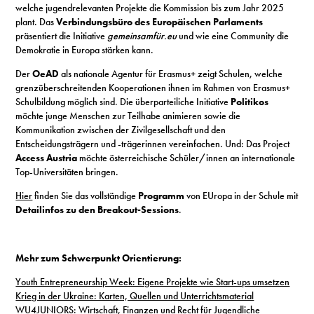
welche jugendrelevanten Projekte die Kommission bis zum Jahr 2025
plant. Das
Verbindungsbüro des Europäischen Parlaments
präsentiert die Initiative
gemeinsamfür.eu
und wie eine Community die
Demokratie in Europa stärken kann.
Der
OeAD
als nationale Agentur für Erasmus+ zeigt Schulen, welche
grenzüberschreitenden Kooperationen ihnen im Rahmen von Erasmus+
Schulbildung möglich sind. Die überparteiliche Initiative
Politikos
möchte junge Menschen zur Teilhabe animieren sowie die
Kommunikation zwischen der Zivilgesellschaft und den
Entscheidungsträgern und -trägerinnen vereinfachen. Und: Das Project
Access Austria
möchte österreichische Schüler/innen an internationale
Top-Universitäten bringen.
Hier
finden Sie das vollständige
Programm
von EUropa in der Schule mit
Detailinfos zu den Breakout-Sessions
.
Mehr zum Schwerpunkt Orientierung:
Youth Entrepreneurship Week: Eigene Projekte wie Start-ups umsetzen
Krieg in der Ukraine: Karten, Quellen und Unterrichtsmaterial
WU4JUNIORS: Wirtschaft, Finanzen und Recht für Jugendliche