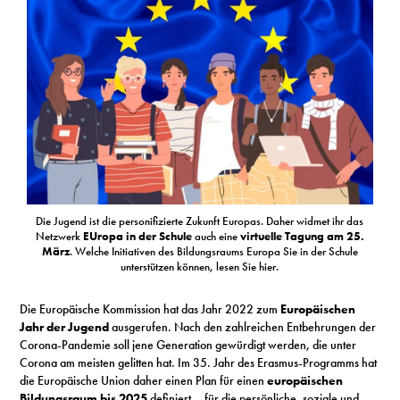
S
N
&
T
N
Die Jugend ist die personifizierte Zukunft Europas. Daher widmet ihr das
K
Netzwerk
EUropa in der Schule
auch eine
virtuelle Tagung am 25.
März
. Welche Initiativen des Bildungsraums Europa Sie in der Schule
R
unterstützen können, lesen Sie hier.
I
Die Europäische Kommission hat das Jahr 2022 zum
Europäischen
Jahr der Jugend
ausgerufen. Nach den zahlreichen Entbehrungen der
W
Corona-Pandemie soll jene Generation gewürdigt werden, die unter
Corona am meisten gelitten hat. Im 35. Jahr des Erasmus-Programms hat
V
die Europäische Union daher einen Plan für einen
europäischen
Bildungsraum bis 2025
definiert – für die persönliche, soziale und