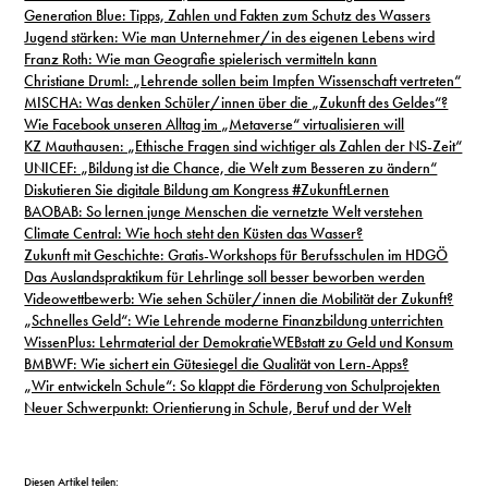
Generation Blue: Tipps, Zahlen und Fakten zum Schutz des Wassers
Jugend stärken: Wie man Unternehmer/in des eigenen Lebens wird
Franz Roth: Wie man Geografie spielerisch vermitteln kann
Christiane Druml: „Lehrende sollen beim Impfen Wissenschaft vertreten“
MISCHA: Was denken Schüler/innen über die „Zukunft des Geldes“?
Wie Facebook unseren Alltag im „Metaverse“ virtualisieren will
KZ Mauthausen: „Ethische Fragen sind wichtiger als Zahlen der NS-Zeit“
UNICEF: „Bildung ist die Chance, die Welt zum Besseren zu ändern“
Diskutieren Sie digitale Bildung am Kongress #ZukunftLernen
BAOBAB: So lernen junge Menschen die vernetzte Welt verstehen
Climate Central: Wie hoch steht den Küsten das Wasser?
Zukunft mit Geschichte: Gratis-Workshops für Berufsschulen im HDGÖ
Das Auslandspraktikum für Lehrlinge soll besser beworben werden
Videowettbewerb: Wie sehen Schüler/innen die Mobilität der Zukunft?
„Schnelles Geld“: Wie Lehrende moderne Finanzbildung unterrichten
WissenPlus: Lehrmaterial der DemokratieWEBstatt zu Geld und Konsum
BMBWF: Wie sichert ein Gütesiegel die Qualität von Lern-Apps?
„Wir entwickeln Schule“: So klappt die Förderung von Schulprojekten
Neuer Schwerpunkt: Orientierung in Schule, Beruf und der Welt
Diesen Artikel teilen: