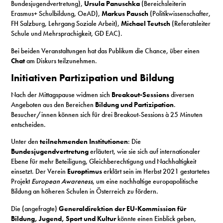
Bundesjugendvertretung),
Ursula Panuschka
(Bereichsleiterin
Erasmus+ Schulbildung, OeAD),
Markus Pausch
(Politikwissenschafter,
FH Salzburg, Lehrgang Soziale Arbeit),
Michael Teutsch
(Referatsleiter
Schule und Mehrsprachigkeit, GD EAC).
Bei beiden Veranstaltungen hat das Publikum die Chance, über einen
Chat
am Diskurs teilzunehmen.
Initiativen Partizipation und Bildung
Nach der Mittagspause widmen sich
Breakout-Sessions
diversen
Angeboten aus den Bereichen
Bildung und Partizipation
.
Besucher/innen können sich für drei Breakout-Sessions à 25 Minuten
entscheiden.
Unter den
teilnehmenden
Institutionen
: Die
Bundesjugendvertretung
erläutert, wie sie sich auf internationaler
Ebene für mehr Beteiligung, Gleichberechtigung und Nachhaltigkeit
einsetzt. Der Verein
Europtimus
erklärt sein im Herbst 2021 gestartetes
Projekt
European Awareness
, um eine nachhaltige europapolitische
Bildung an höheren Schulen in Österreich zu fördern.
Die (angefragte)
Generaldirektion der EU-Kommission für
Bildung, Jugend, Sport und Kultur
könnte einen Einblick geben,