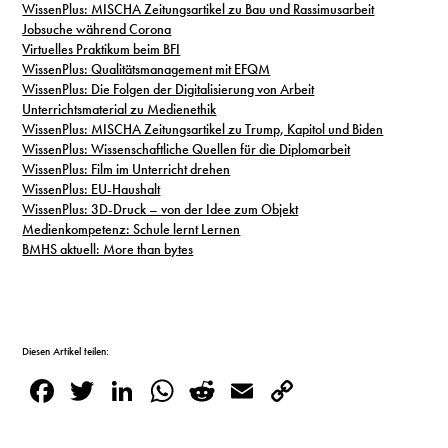
WissenPlus: MISCHA Zeitungsartikel zu Bau und Rassimusarbeit
Jobsuche während Corona
Virtuelles Praktikum beim BFI
WissenPlus: Qualitätsmanagement mit EFQM
WissenPlus: Die Folgen der Digitalisierung von Arbeit
Unterrichtsmaterial zu Medienethik
WissenPlus: MISCHA Zeitungsartikel zu Trump, Kapitol und Biden
WissenPlus: Wissenschaftliche Quellen für die Diplomarbeit
WissenPlus: Film im Unterricht drehen
WissenPlus: EU-Haushalt
WissenPlus: 3D-Druck – von der Idee zum Objekt
Medienkompetenz: Schule lernt Lernen
BMHS aktuell: More than bytes
Diesen Artikel teilen:
Facebook
Twitter
LinkedIn
WhatsApp
Reddit
Email
Copy
Link