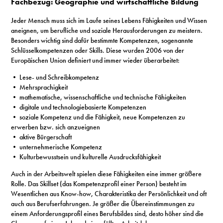
Fachbezug: Geographie und wirtschaftliche Bildung
S
Jeder Mensch muss sich im Laufe seines Lebens Fähigkeiten und Wissen
aneignen, um berufliche und soziale Herausforderungen zu meistern.
Besonders wichtig sind dafür bestimmte Kompetenzen, sogenannte
N
Schlüsselkompetenzen oder Skills. Diese wurden 2006 von der
Europäischen Union definiert und immer wieder überarbeitet:
&
• Lese- und Schreibkompetenz
T
• Mehrsprachigkeit
• mathematische, wissenschaftliche und technische Fähigkeiten
N
• digitale und technologiebasierte Kompetenzen
• soziale Kompetenz und die Fähigkeit, neue Kompetenzen zu
K
erwerben bzw. sich anzueignen
• aktive Bürgerschaft
R
• unternehmerische Kompetenz
• Kulturbewusstsein und kulturelle Ausdrucksfähigkeit
I
Auch in der Arbeitswelt spielen diese Fähigkeiten eine immer größere
W
Rolle. Das Skillset (das Kompetenzprofil einer Person) besteht im
Wesentlichen aus Know-how, Charakteristika der Persönlichkeit und oft
V
auch aus Berufserfahrungen. Je größer die Übereinstimmungen zu
einem Anforderungsprofil eines Berufsbildes sind, desto höher sind die