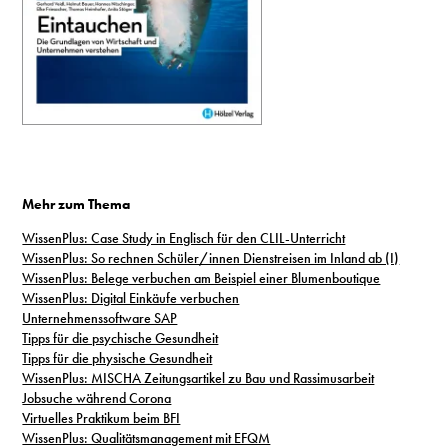
Mehr zum Thema
WissenPlus: Case Study in Englisch für den CLIL-Unterricht
WissenPlus: So rechnen Schüler/innen Dienstreisen im Inland ab (I)
WissenPlus: Belege verbuchen am Beispiel einer Blumenboutique
WissenPlus: Digital Einkäufe verbuchen
Unternehmenssoftware SAP
Tipps für die psychische Gesundheit
Tipps für die physische Gesundheit
WissenPlus: MISCHA Zeitungsartikel zu Bau und Rassimusarbeit
Jobsuche während Corona
Virtuelles Praktikum beim BFI
WissenPlus: Qualitätsmanagement mit EFQM