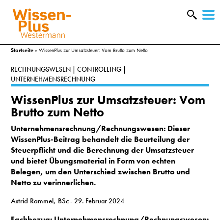
W
&
Startseite
»
WissenPlus zur Umsatzsteuer: Vom Brutto zum Netto
RECHNUNGSWESEN | CONTROLLING |
UNTERNEHMENSRECHNUNG
WissenPlus zur Umsatzsteuer: Vom
Brutto zum Netto
Unternehmensrechnung/Rechnungswesen:
Dieser
WissenPlus-Beitrag behandelt die Beurteilung der
Steuerpflicht und die Berechnung der Umsatzsteuer
und bietet Übungsmaterial in Form von echten
Belegen, um den Unterschied zwischen Brutto und
Netto zu verinnerlichen.
A
Astrid Rammel, BSc
- 29. Februar 2024
&
Fachbezug: Unternehmensrechnung/Rechnungswesen: