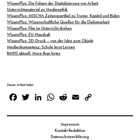
WissenPlus: Die Folgen der Digitalisierung von Arbeit
Unterrichtsmaterial zu Medienethik
WissenPlus: MISCHA Zeitungsartikel zu Trump, Kapitol und Biden
WissenPlus: Wissenschaftliche Quellen für die Diplomarbeit
WissenPlus: Film im Unterricht drehen
WissenPlus: EU-Haushalt
WissenPlus: 3D-Druck – von der Idee zum Objekt
Medienkompetenz: Schule lernt Lernen
BMHS aktuell: More than bytes
Diesen Artikel teilen:
Facebook
Twitter
LinkedIn
WhatsApp
Reddit
Email
Copy
Link
Impressum
Kontakt Redaktion
Datenschutzerklärung