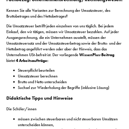
S
Kennen Sie alle Varianten zur Berechnung der Umsatzsteuer, des
Bruttobetrages und des Nettobetrages?
N
Die Umsatzsteuer betrifft jeden einzelnen von uns täglich. Bei jedem
Einkauf, den wir tätigen, müssen wir Umsatzsteuer bezahlen. Auf jeder
&
Ausgangsrechnung, die ein Unternehmen ausstellt, müssen der
Umsatzsteuersatz und der Umsatzsteuerbetrag sowie der Brutto- und der
T
Nettobetrag angeführt werden oder aber der Hinweis, dass das
Unternehmen USt-befreit ist. Der vorliegende
WissenPlus-Beitrag
N
bietet
4 Arbeitsaufträge:
Steuerpflicht beurteilen
K
Umsatzsteuer berechnen
Brutto und Netto unterscheiden
R
Suchsel zur Wiederholung der Begriffe (inklusive Lösung)
I
Didaktische Tipps und Hinweise
W
Die Schüler/innen
V
müssen zwischen steuerbaren und nicht steuerbaren Umsätzen
unterscheiden können,